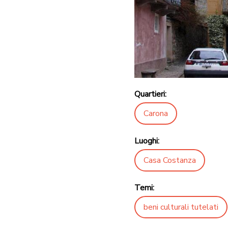
Quartieri:
Carona
Luoghi:
Casa Costanza
Temi:
beni culturali tutelati