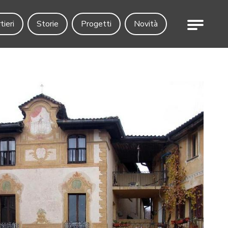
Menu
tieri
Storie
Progetti
Novità