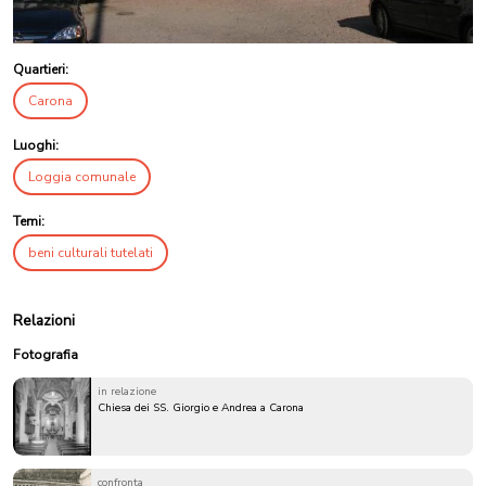
Quartieri:
Carona
Luoghi:
Loggia comunale
Temi:
beni culturali tutelati
Relazioni
Fotografia
in relazione
Chiesa dei SS. Giorgio e Andrea a Carona
confronta