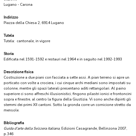
Lugano - Carona
Indirizzo
Piazza della Chiesa 2, 6914 Lugano
Tutela
Tutela:
cantonale, in vigore
Storia
Edificata nel 1591-1592 e restauri nel 1964 e in seguito nel 1992-1993
Descrizione fisica
Costruzione a due piani con facciata a sette assi. A pian terreno si apre un
porticato con volte a crociera, i cui cinque archi mediani sono impostati su
colonne, mentre gli spazi laterali presentano aditi rettangolari. Al paino
superiore ci sono affreschi illusionistici, fingono pilastri ionici e frontoncini
sopra e finestre, al centro la figura della Giustizia. Vi sono anche dipinti gli
stemmi dei primi XII cantoni. Sotto la gronda corre un cornicione stretto da
mensole.
Bibliografia
Guida d’arte della Svizzera italiana
, Edizioni Casagrande, Bellinzona 2007,
p.346