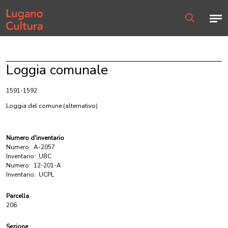
Home page
Men
Ricerca
Loggia comunale
1591-1592
Loggia del comune
(alternativo)
Numero d'inventario
Numero:
A-2057
Inventario:
UBC
Numero:
12-201-A
Inventario:
UCPL
Parcella
206
Sezione