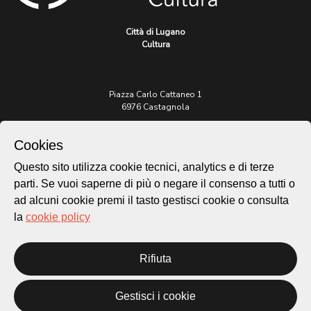
Città di Lugano
Cultura
Piazza Carlo Cattaneo 1
6976 Castagnola
Archivio Lugano © 2026
Cookies
Per informazioni:
Questo sito utilizza cookie tecnici, analytics e di terze
patrimonio@lugano.ch
parti. Se vuoi saperne di più o negare il consenso a tutti o
t. +41 58 866 68 50
ad alcuni cookie premi il tasto gestisci cookie o consulta
Sito istituzionale:
la
cookie policy
lugano.ch
Cookie policy
Rifiuta
Privacy Policy
Credits
Gestisci i cookie
Homepage