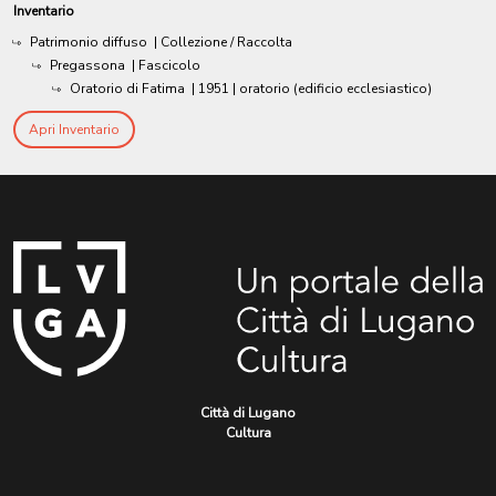
Inventario
Patrimonio diffuso
| Collezione / Raccolta
Pregassona
| Fascicolo
Oratorio di Fatima
|
1951
| oratorio (edificio ecclesiastico)
Apri Inventario
Città di Lugano
Cultura