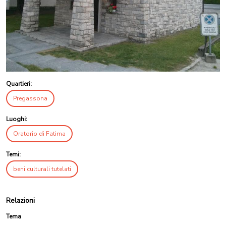
Quartieri:
Pregassona
Luoghi:
Oratorio di Fatima
Temi:
beni culturali tutelati
Relazioni
Tema