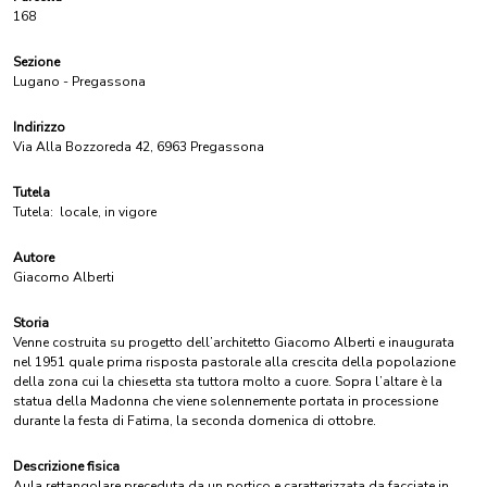
168
Sezione
Lugano - Pregassona
Indirizzo
Via Alla Bozzoreda 42, 6963 Pregassona
Tutela
Tutela:
locale, in vigore
Autore
Giacomo Alberti
Storia
Venne costruita su progetto dell’architetto Giacomo Alberti e inaugurata
nel 1951 quale prima risposta pastorale alla crescita della popolazione
della zona cui la chiesetta sta tuttora molto a cuore. Sopra l’altare è la
statua della Madonna che viene solennemente portata in processione
durante la festa di Fatima, la seconda domenica di ottobre.
Descrizione fisica
Aula rettangolare preceduta da un portico e caratterizzata da facciate in