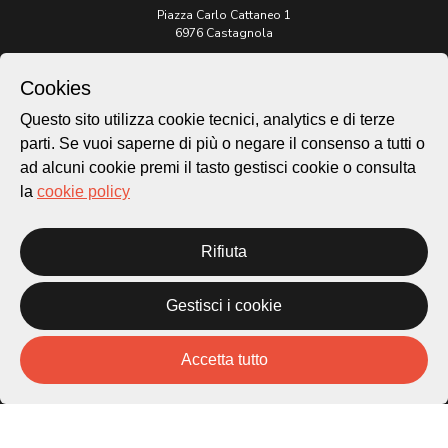
Piazza Carlo Cattaneo 1
6976 Castagnola
Archivio Lugano © 2026
Cookies
Per informazioni:
Questo sito utilizza cookie tecnici, analytics e di terze
patrimonio@lugano.ch
parti. Se vuoi saperne di più o negare il consenso a tutti o
t. +41 58 866 68 50
ad alcuni cookie premi il tasto gestisci cookie o consulta
Sito istituzionale:
la
cookie policy
lugano.ch
Cookie policy
Rifiuta
Privacy Policy
Credits
Gestisci i cookie
Homepage
Temi
Mappa
Accetta tutto
Storie
Novità
Progetti