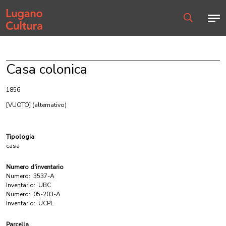
Home page
Men
Ricerca
Casa colonica
1856
[VUOTO]
(alternativo)
Tipologia
casa
Numero d'inventario
Numero:
3537-A
Inventario:
UBC
Numero:
05-203-A
Inventario:
UCPL
Parcella