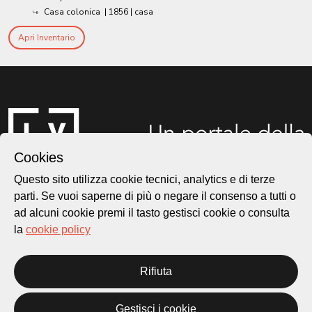
Casa colonica
|
1856
| casa
Apri Inventario
Cookies
Questo sito utilizza cookie tecnici, analytics e di terze
parti. Se vuoi saperne di più o negare il consenso a tutti o
ad alcuni cookie premi il tasto gestisci cookie o consulta
Città di Lugano
Cultura
la
cookie policy
Rifiuta
Piazza Carlo Cattaneo 1
6976 Castagnola
Gestisci i cookie