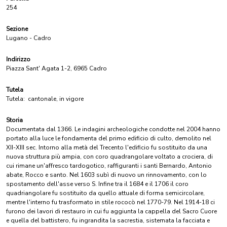
254
Sezione
Lugano - Cadro
Indirizzo
Piazza Sant' Agata 1-2, 6965 Cadro
Tutela
Tutela:
cantonale, in vigore
Storia
Documentata dal 1366. Le indagini archeologiche condotte nel 2004 hanno
portato alla luce le fondamenta del primo edificio di culto, demolito nel
XII-XIII sec. Intorno alla metà del Trecento l'edificio fu sostituito da una
nuova struttura più ampia, con coro quadrangolare voltato a crociera, di
cui rimane un'affresco tardogotico, raffiguranti i santi Bernardo, Antonio
abate, Rocco e santo. Nel 1603 subì di nuovo un rinnovamento, con lo
spostamento dell'asse verso S. Infine tra il 1684 e il 1706 il coro
quadriangolare fu sostituito da quello attuale di forma semicircolare,
mentre l'interno fu trasformato in stile rococò nel 1770-79. Nel 1914-18 ci
furono dei lavori di restauro in cui fu aggiunta la cappella del Sacro Cuore
e quella del battistero, fu ingrandita la sacrestia, sistemata la facciata e