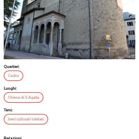
Quartieri:
Cadro
Luoghi:
Chiesa di S.Agata
Temi:
beni culturali tutelati
Relazioni