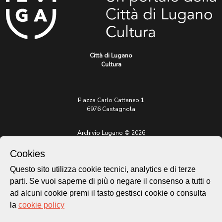
Città di Lugano
Cultura
Piazza Carlo Cattaneo 1
6976 Castagnola
Archivio Lugano © 2026
Per informazioni:
Cookies
patrimonio@lugano.ch
t. +41 58 866 68 50
Questo sito utilizza cookie tecnici, analytics e di terze
parti. Se vuoi saperne di più o negare il consenso a tutti o
Sito istituzionale:
lugano.ch
ad alcuni cookie premi il tasto gestisci cookie o consulta
la
cookie policy
Cookie policy