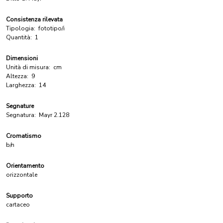
Consistenza rilevata
Tipologia:
fototipo/i
Quantità:
1
Dimensioni
Unità di misura:
cm
Altezza:
9
Larghezza:
14
Segnature
Segnatura:
Mayr 2.128
Cromatismo
b/n
Orientamento
orizzontale
Supporto
cartaceo