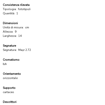
Consistenza rilevata
Tipologia:
fototipo/i
Quantità:
1
Dimensioni
Unità di misura:
cm
Altezza:
9
Larghezza:
14
Segnature
Segnatura:
Mayr 2.72
Cromatismo
b/n
Orientamento
orizzontale
Supporto
cartaceo
Descrittori