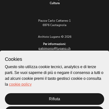
Cultura
Piazza Carlo Cattaneo 1
6976 Castagnola
Archivio Lugano © 2026
Per informazioni:
patrimonio@lugano.ch
t. +41 58 866 68 50
Cookies
Sito istituzionale:
lugano.ch
Questo sito utilizza cookie tecnici, analytics e di terze
parti. Se vuoi saperne di più o negare il consenso a tutti o
Cookie policy
ad alcuni cookie premi il tasto gestisci cookie o consulta
Privacy Policy
la
cookie policy
Credits
Homepage
Rifiuta
Temi
Mappa