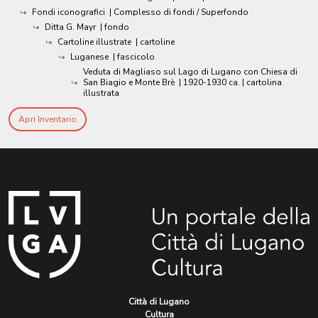
Fondi iconografici
| Complesso di fondi / Superfondo
Ditta G. Mayr
| fondo
Cartoline illustrate
| cartoline
Luganese
| fascicolo
Veduta di Magliaso sul Lago di Lugano con Chiesa di
San Biagio e Monte Brè
|
1920-1930 ca.
| cartolina
illustrata
Apri Inventario
Città di Lugano
Cultura