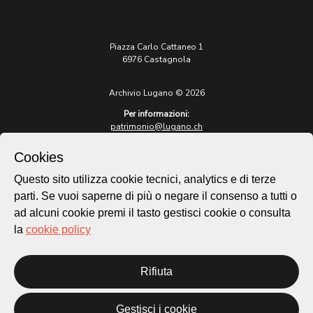
Piazza Carlo Cattaneo 1
6976 Castagnola
Archivio Lugano © 2026
Per informazioni:
patrimonio@lugano.ch
t. +41 58 866 68 50
Cookies
Sito istituzionale:
lugano.ch
Questo sito utilizza cookie tecnici, analytics e di terze
parti. Se vuoi saperne di più o negare il consenso a tutti o
Cookie policy
ad alcuni cookie premi il tasto gestisci cookie o consulta
Privacy Policy
la
cookie policy
Credits
Homepage
Temi
Rifiuta
Mappa
Storie
Gestisci i cookie