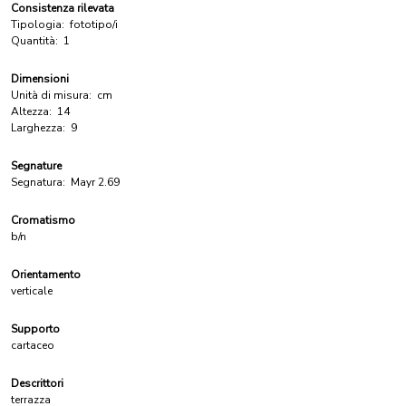
Consistenza rilevata
Tipologia:
fototipo/i
Quantità:
1
Dimensioni
Unità di misura:
cm
Altezza:
14
Larghezza:
9
Segnature
Segnatura:
Mayr 2.69
Cromatismo
b/n
Orientamento
verticale
Supporto
cartaceo
Descrittori
terrazza