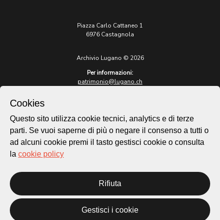
Piazza Carlo Cattaneo 1
6976 Castagnola
Archivio Lugano © 2026
Per informazioni:
patrimonio@lugano.ch
t. +41 58 866 68 50
Cookies
Sito istituzionale:
lugano.ch
Questo sito utilizza cookie tecnici, analytics e di terze
parti. Se vuoi saperne di più o negare il consenso a tutti o
Cookie policy
ad alcuni cookie premi il tasto gestisci cookie o consulta
Privacy Policy
la
cookie policy
Credits
Homepage
Temi
Rifiuta
Mappa
Storie
Gestisci i cookie
Novità