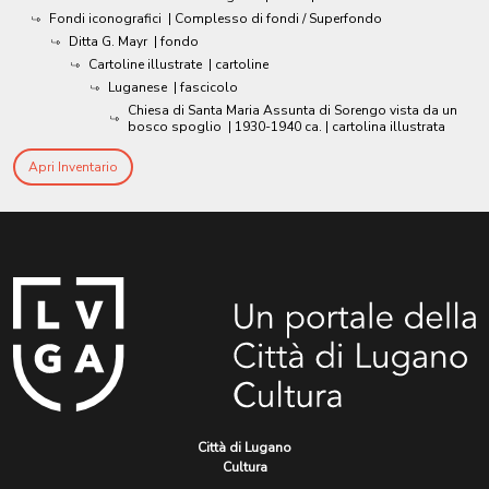
Fondi iconografici
| Complesso di fondi / Superfondo
Ditta G. Mayr
| fondo
Cartoline illustrate
| cartoline
Luganese
| fascicolo
Chiesa di Santa Maria Assunta di Sorengo vista da un
bosco spoglio
|
1930-1940 ca.
| cartolina illustrata
Apri Inventario
Città di Lugano
Cultura