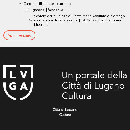
Cartoline illustrate
| cartoline
Luganese
| fascicolo
Scorcio della Chiesa di Santa Maria Assunta di Sorengo
da macchia di vegetazione
|
1920-1930 ca.
| cartolina
illustrata
Apri Inventario
Città di Lugano
Cultura