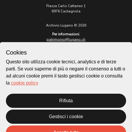
Piazza Carlo Cattaneo 1
6976 Castagnola
Archivio Lugano © 2026
Per informazioni:
patrimonio@lugano.ch
t. +41 58 866 68 50
Cookies
Sito istituzionale:
lugano.ch
Questo sito utilizza cookie tecnici, analytics e di terze
parti. Se vuoi saperne di più o negare il consenso a tutti o
Cookie policy
ad alcuni cookie premi il tasto gestisci cookie o consulta
Privacy Policy
la
cookie policy
Credits
Homepage
Rifiuta
Temi
Mappa
Storie
Gestisci i cookie
Novità
Progetti