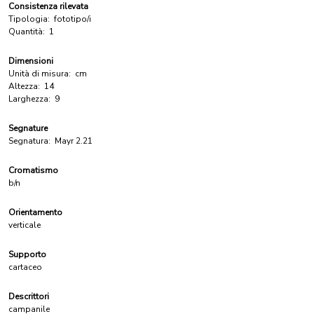
Consistenza rilevata
Tipologia:
fototipo/i
Quantità:
1
Dimensioni
Unità di misura:
cm
Altezza:
14
Larghezza:
9
Segnature
Segnatura:
Mayr 2.21
Cromatismo
b/n
Orientamento
verticale
Supporto
cartaceo
Descrittori
campanile