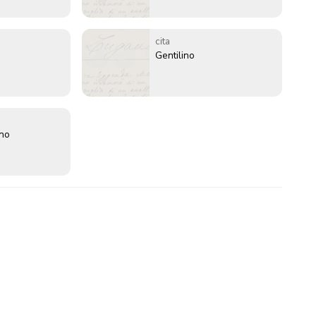
cita
Gentilino
ano