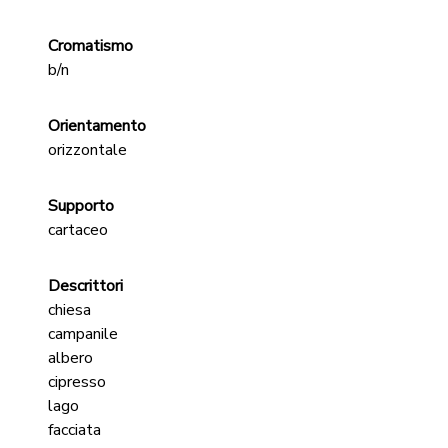
Cromatismo
b/n
Orientamento
orizzontale
Supporto
cartaceo
Descrittori
chiesa
campanile
albero
cipresso
lago
facciata