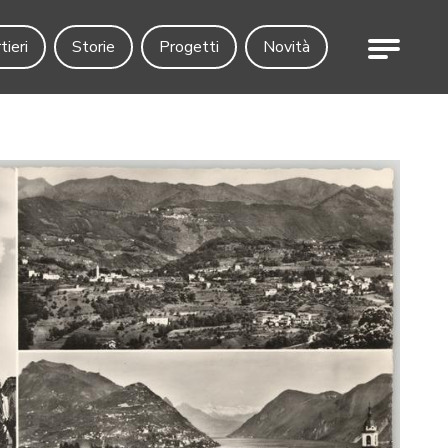
Menu
tieri
Storie
Progetti
Novità