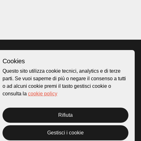
Cookies
Homepage
Questo sito utilizza cookie tecnici, analytics e di terze
o.ch
Temi
parti. Se vuoi saperne di più o negare il consenso a tutti
 50
Mappa
o ad alcuni cookie premi il tasto gestisci cookie o
Storie
consulta la
cookie policy
Novità
Progetti
Rifiuta
Gestisci i cookie
rivacy Policy
Credits