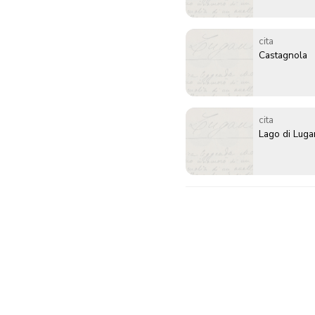
cita
Castagnola
cita
Lago di Lug