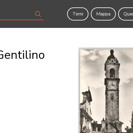
Temi
Mappa
Quar
 Gentilino