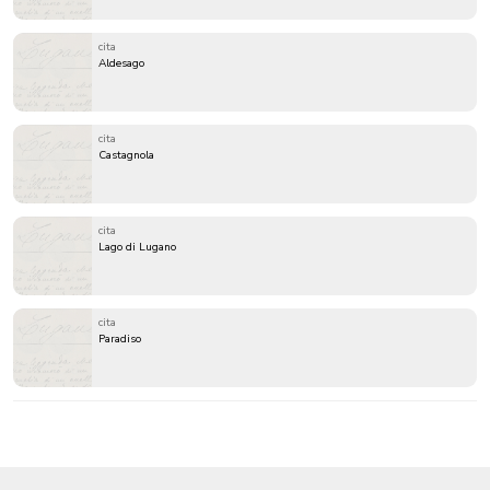
cita
Aldesago
cita
Castagnola
cita
Lago di Lugano
cita
Paradiso