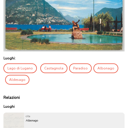
Luoghi:
Lago di Lugano
Castagnola
Paradiso
Albonago
Aldesago
Relazioni
Luoghi
cita
Albonago