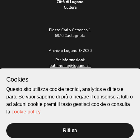
Città di Lugano
Cultura
Piazza Carlo Cattaneo 1
6976 Castagnola
Archivio Lugano © 2026
Per informazioni:
patrimonio@lugano.ch
t. +41 58 866 68 50
Cookies
Sito istituzionale:
lugano.ch
Questo sito utilizza cookie tecnici, analytics e di terze
parti. Se vuoi saperne di più o negare il consenso a tutti o
Cookie policy
ad alcuni cookie premi il tasto gestisci cookie o consulta
Privacy Policy
la
cookie policy
Credits
Homepage
Temi
Rifiuta
Mappa