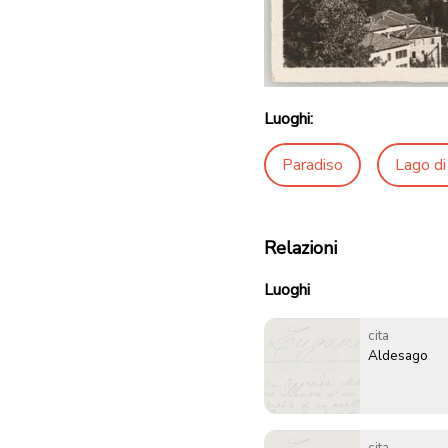
Luoghi:
Paradiso
Lago di
Relazioni
Luoghi
cita
Aldesago
cita