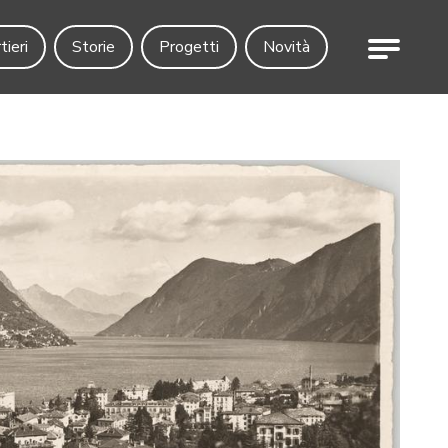
Menu
tieri
Storie
Progetti
Novità