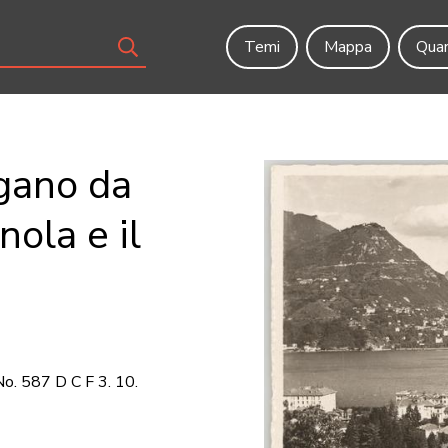
Temi
Mappa
Quar
gano da
ola e il
o. 587 D C F 3. 10.