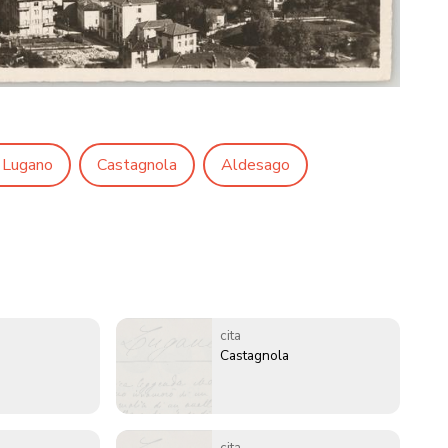
 Lugano
Castagnola
Aldesago
cita
Castagnola
cita