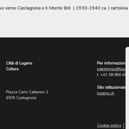
so verso Castagnola e il Monte Brè
|
1930-1940 ca.
| cartolina
Città di Lugano
Per informazioni:
Cultura
patrimonio@lugan
t. +41 58 866 68
Sito istituzionale:
Piazza Carlo Cattaneo 1
lugano.ch
6976 Castagnola
Cookie policy
P