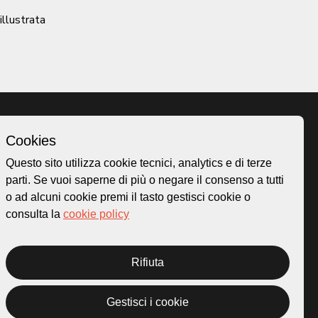
 illustrata
Cookies
Homepage
Questo sito utilizza cookie tecnici, analytics e di terze
o.ch
Temi
parti. Se vuoi saperne di più o negare il consenso a tutti
 50
Mappa
o ad alcuni cookie premi il tasto gestisci cookie o
Storie
consulta la
cookie policy
Novità
Progetti
Rifiuta
Gestisci i cookie
rivacy Policy
Credits