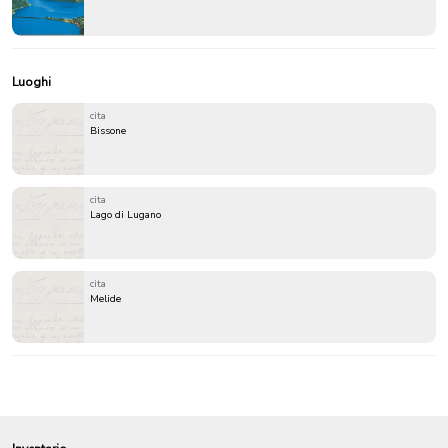
Luoghi
cita
Bissone
cita
Lago di Lugano
cita
Melide