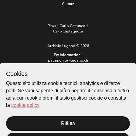
Cultura
Piazza Carlo Cattaneo 1
6976 Castagnola
Archivio Lugano © 2026
Per informazioni:
patrimonio@lugano.ch
t. +41 58 866 68 50
Cookies
Sito istituzionale:
lugano.ch
Questo sito utilizza cookie tecnici, analytics e di terze
parti. Se vuoi saperne di più o negare il consenso a tutti o
Cookie policy
ad alcuni cookie premi il tasto gestisci cookie o consulta
Privacy Policy
la
cookie policy
Credits
Homepage
Temi
Rifiuta
Mappa
Storie