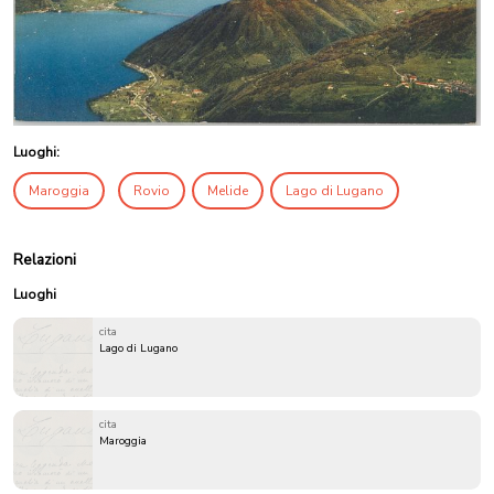
Luoghi:
Maroggia
Rovio
Melide
Lago di Lugano
Relazioni
Luoghi
cita
Lago di Lugano
cita
Maroggia