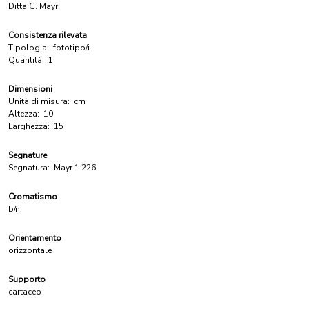
Ditta G. Mayr
Consistenza rilevata
Tipologia:
fototipo/i
Quantità:
1
Dimensioni
Unità di misura:
cm
Altezza:
10
Larghezza:
15
Segnature
Segnatura:
Mayr 1.226
Cromatismo
b/n
Orientamento
orizzontale
Supporto
cartaceo