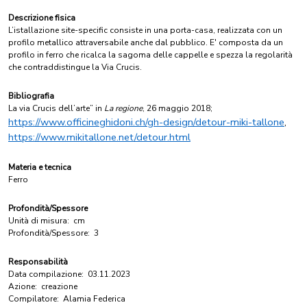
Descrizione fisica
L’istallazione site-specific consiste in una porta-casa, realizzata con un
profilo metallico attraversabile anche dal pubblico. E' composta da un
profilo in ferro che ricalca la sagoma delle cappelle e spezza la regolarità
che contraddistingue la Via Crucis.
Bibliografia
La via Crucis dell’arte” in
La regione
, 26 maggio 2018;
https://www.officineghidoni.ch/gh-design/detour-miki-tallone
,
https://www.mikitallone.net/detour.html
Materia e tecnica
Ferro
Profondità/Spessore
Unità di misura:
cm
Profondità/Spessore:
3
Responsabilità
Data compilazione:
03.11.2023
Azione:
creazione
Compilatore:
Alamia Federica