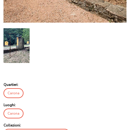
Quartieri:
Carona
Luoghi:
Carona
Collezioni: