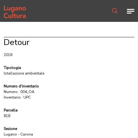
Home page
Men
Ricerca
Detour
2018
Tipologia
Istallazione ambientale
Numero d'inventario
Numero:
004_OA
Inventario:
UPC
Parcella
818
Sezione
Lugano - Carona