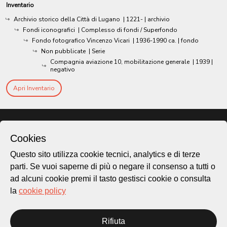
Inventario
Archivio storico della Città di Lugano
|
1221-
| archivio
Fondi iconografici
| Complesso di fondi / Superfondo
Fondo fotografico Vincenzo Vicari
|
1936-1990 ca.
| fondo
Non pubblicate
| Serie
Compagnia aviazione 10, mobilitazione generale
|
1939
|
negativo
Apri Inventario
Cookies
Questo sito utilizza cookie tecnici, analytics e di terze
parti. Se vuoi saperne di più o negare il consenso a tutti o
ad alcuni cookie premi il tasto gestisci cookie o consulta
la
cookie policy
Città di Lugano
Rifiuta