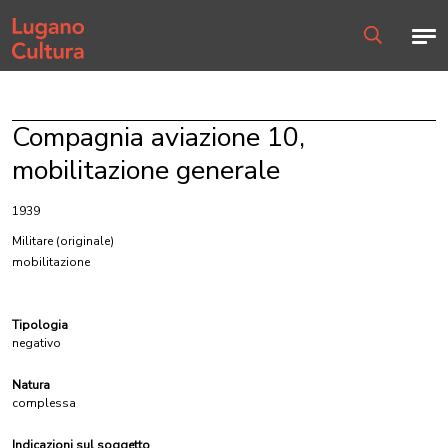
Home page
Men
Ricerca
Compagnia aviazione 10,
mobilitazione generale
1939
Militare
(originale)
mobilitazione
Tipologia
negativo
Natura
complessa
Indicazioni sul soggetto