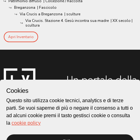
Patrimonio diffuso
| Collezione / Raccolta
Breganzona
| Fascicolo
Via Crucis a Breganzona
| sculture
Via Crucis. Stazione 4. Gesù incontra sua madre
|
XX secolo
|
scultura
Apri Inventario
Cookies
Questo sito utilizza cookie tecnici, analytics e di terze
parti. Se vuoi saperne di più o negare il consenso a tutti o
ad alcuni cookie premi il tasto gestisci cookie o consulta
Città di Lugano
Cultura
la
cookie policy