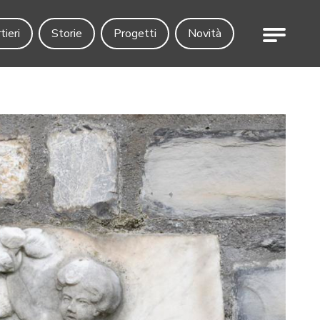
Menu
tieri
Storie
Progetti
Novità