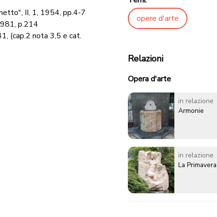
Temi:
netto", II, 1, 1954, pp.4-7
opere d'arte
 1981, p.214
, (cap.2 nota 3,5 e cat.
Relazioni
Opera d'arte
in relazione
Armonie
in relazione
La Primavera