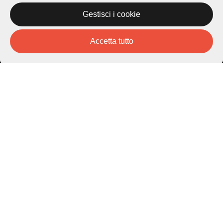
Gestisci i cookie
Piazza Carlo Cattaneo 1
6976 Castagnola
Accetta tutto
Archivio Lugano © 2026
Per informazioni:
patrimonio@lugano.ch
t. +41 58 866 68 50
Sito istituzionale:
lugano.ch
Cookie policy
Privacy Policy
Credits
Homepage
Temi
Mappa
Storie
Novità