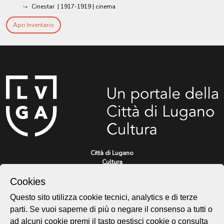
Cinestar
|
1917-1919
| cinema
Apri Inventario
Città di Lugano
Cultura
Cookies
Questo sito utilizza cookie tecnici, analytics e di terze
Piazza Carlo Cattaneo 1
6976 Castagnola
parti. Se vuoi saperne di più o negare il consenso a tutti o
ad alcuni cookie premi il tasto gestisci cookie o consulta