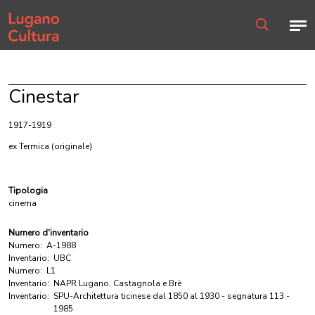
Home page
Men
Ricerca
Cinestar
1917-1919
ex Termica
(originale)
Tipologia
cinema
Numero d'inventario
Numero:
A-1988
Inventario:
UBC
Numero:
L1
Inventario:
NAPR Lugano, Castagnola e Brè
Inventario:
SPU-Architettura ticinese dal 1850 al 1930 - segnatura 113 -
1985