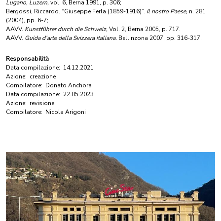
Lugano, Luzern,
vol. 6, Berna 1991, p. 306;
Bergossi, Riccardo. “Giuseppe Ferla (1859-1916)”.
Il nostro Paese,
n. 281
(2004), pp. 6-7;
AAVV.
Kunstführer durch die Schweiz,
Vol. 2, Berna 2005, p. 717.
AAVV.
Guida d’arte della Svizzera italiana.
Bellinzona 2007, pp. 316-317.
Responsabilità
Data compilazione:
14.12.2021
Azione:
creazione
Compilatore:
Donato Anchora
Data compilazione:
22.05.2023
Azione:
revisione
Compilatore:
Nicola Arigoni