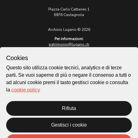
Piazza Carlo Cattaneo 1
6976 Castagnola
Archivio Lugano © 2026
Per informazioni:
patrimonio@lugano.ch
t. +41 58 866 68 50
Cookies
Sito istituzionale:
lugano.ch
Questo sito utilizza cookie tecnici, analytics e di terze
parti. Se vuoi saperne di più o negare il consenso a tutti o
Cookie policy
ad alcuni cookie premi il tasto gestisci cookie o consulta
Privacy Policy
la
cookie policy
Credits
Homepage
Rifiuta
Temi
Mappa
Storie
Gestisci i cookie
Novità
Progetti