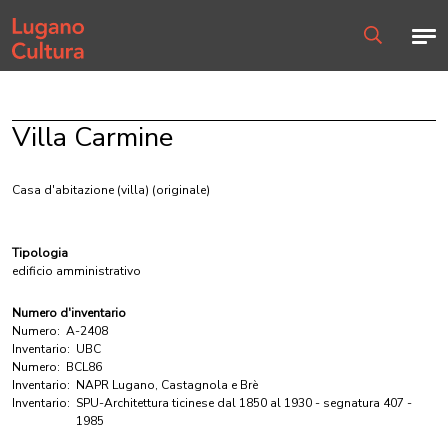
Home page
Men
Ricerca
Villa Carmine
Casa d'abitazione (villa)
(originale)
Tipologia
edificio amministrativo
Numero d'inventario
Numero:
A-2408
Inventario:
UBC
Numero:
BCL86
Inventario:
NAPR Lugano, Castagnola e Brè
Inventario:
SPU-Architettura ticinese dal 1850 al 1930 - segnatura 407 -
1985