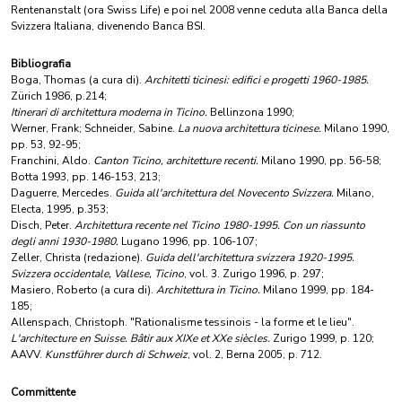
Rentenanstalt (ora Swiss Life) e poi nel 2008 venne ceduta alla Banca della
Svizzera Italiana, divenendo Banca BSI.
Bibliografia
Boga, Thomas (a cura di).
Architetti ticinesi: edifici e progetti 1960-1985.
Zürich 1986, p.214;
Itinerari di architettura moderna in Ticino.
Bellinzona 1990;
Werner, Frank; Schneider, Sabine.
La nuova architettura ticinese.
Milano 1990,
pp. 53, 92-95;
Franchini, Aldo.
Canton Ticino, architetture recenti.
Milano 1990, pp. 56-58;
Botta 1993, pp. 146-153, 213;
Daguerre, Mercedes.
Guida all'architettura del Novecento Svizzera.
Milano,
Electa, 1995, p.353;
Disch, Peter.
Architettura recente nel Ticino 1980-1995. Con un riassunto
degli anni 1930-1980.
Lugano 1996, pp. 106-107;
Zeller, Christa (redazione).
Guida dell'architettura svizzera 1920-1995.
Svizzera occidentale, Vallese, Ticino
, vol. 3. Zurigo 1996, p. 297;
Masiero, Roberto (a cura di).
Architettura in Ticino.
Milano 1999, pp. 184-
185;
Allenspach, Christoph. "Rationalisme tessinois - la forme et le lieu".
L'architecture en Suisse. Bâtir aux XIXe et XXe siècles.
Zurigo 1999, p. 120;
AAVV.
Kunstführer durch di Schweiz
, vol. 2, Berna 2005, p. 712.
Committente