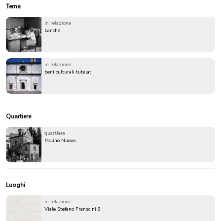
Tema
in relazione
banche
in relazione
beni culturali tutelati
Quartiere
quartiere
Molino Nuovo
Luoghi
in relazione
Viale Stefano Franscini 8