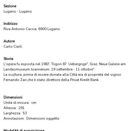
Sezione
Lugano - Lugano
Indirizzo
Riva Antonio Caccia, 6900 Lugano
Autore
Carlo Ciarli
Storia
L'opera fu esposta nel 1987, Trigon 87. Uebergnge", Graz, Neue Galerie am
Landesmuseum Joannenum, 19 settembre - 11 ottobre".
La scultura, prima di essere donata alla Città era di proprietà del signor
Fernando Zari,che è stato direttore della Privat Kredit Bank.
Dimensioni
Unità di misura:
cm
Altezza:
291
Larghezza:
53
Annotazioni:
Dimensioni oggetto
Modalità di acquisizione