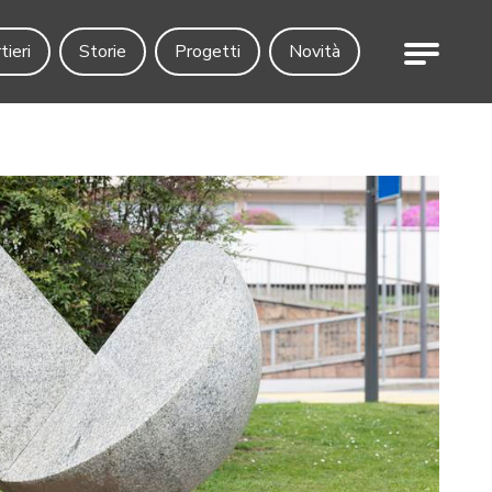
Menu
tieri
Storie
Progetti
Novità