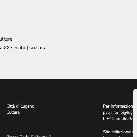
ulture
à XX secolo
| scultura
Città di Lugano
Per informazioni:
Cultura
patrimonio@lugan
t. +41 58 866 68
Sito istituzionale:
Piazza Carlo Cattaneo 1