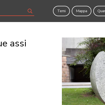
Temi
Mappa
Quar
ue assi