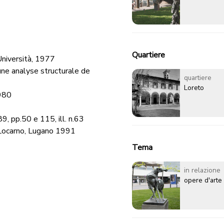
Quartiere
Università, 1977
d'une analyse structurale de
quartiere
Loreto
1980
89, pp.50 e 115, ill. n.63
 Locarno, Lugano 1991
Tema
in relazione
opere d'arte