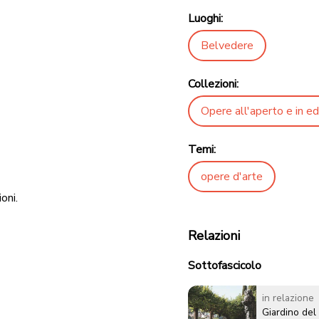
Luoghi:
Belvedere
Collezioni:
Opere all'aperto e in edi
Temi:
opere d'arte
oni.
Relazioni
Sottofascicolo
in relazione
Giardino del