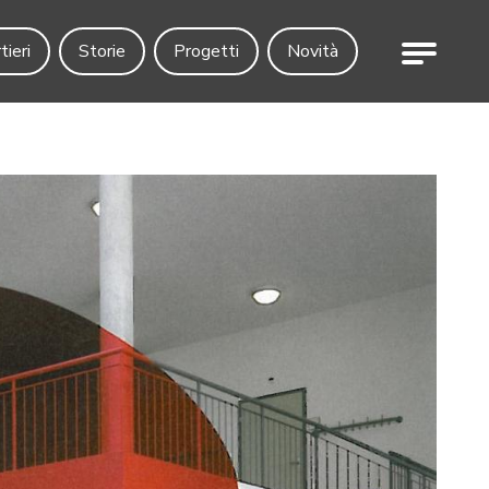
Menu
tieri
Storie
Progetti
Novità