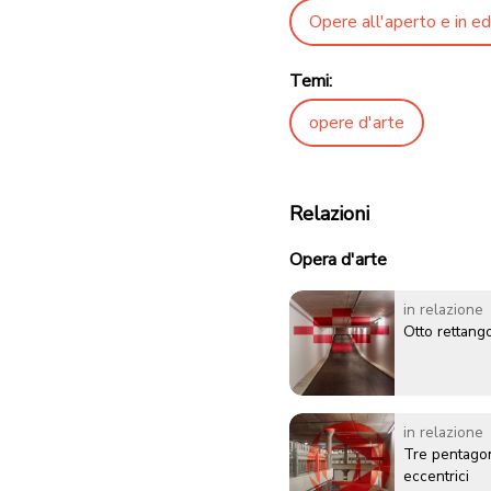
Opere all'aperto e in edi
Temi:
opere d'arte
Relazioni
Opera d'arte
in relazione
Otto rettango
in relazione
Tre pentagoni
eccentrici