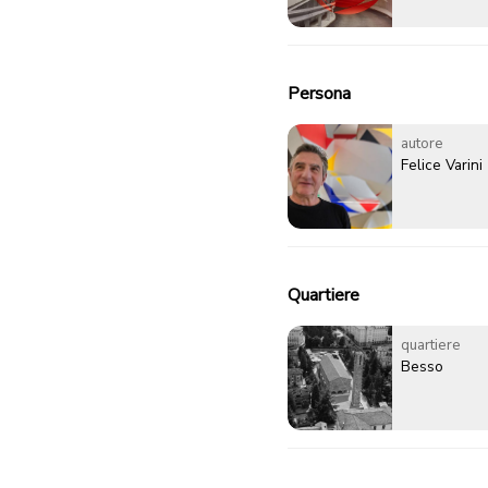
Persona
autore
Felice Varini
Quartiere
quartiere
Besso