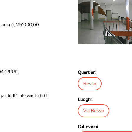
ri a fr. 25'000.00.
04.1996).
Quartieri:
Besso
per tutti? Interventi artistici
Luoghi:
Via Besso
Collezioni: