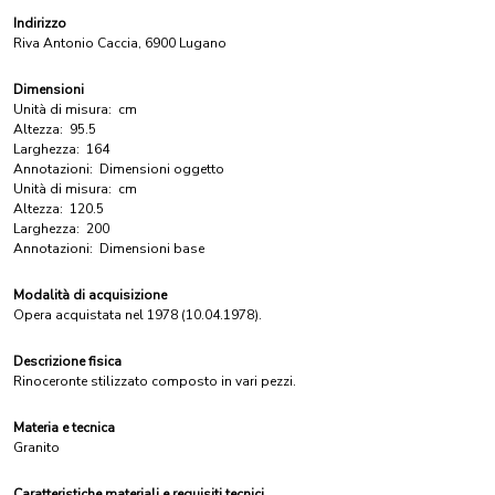
Indirizzo
Riva Antonio Caccia, 6900 Lugano
Dimensioni
Unità di misura:
cm
Altezza:
95.5
Larghezza:
164
Annotazioni:
Dimensioni oggetto
Unità di misura:
cm
Altezza:
120.5
Larghezza:
200
Annotazioni:
Dimensioni base
Modalità di acquisizione
Opera acquistata nel 1978 (10.04.1978).
Descrizione fisica
Rinoceronte stilizzato composto in vari pezzi.
Materia e tecnica
Granito
Caratteristiche materiali e requisiti tecnici