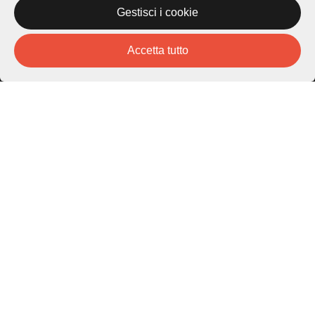
Gestisci i cookie
Piazza Carlo Cattaneo 1
6976 Castagnola
Accetta tutto
Archivio Lugano © 2026
Per informazioni:
patrimonio@lugano.ch
t. +41 58 866 68 50
Sito istituzionale:
lugano.ch
Cookie policy
Privacy Policy
Credits
Homepage
Temi
Mappa
Storie
Novità