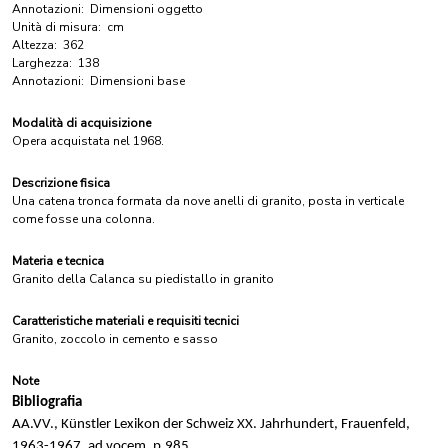
Annotazioni:
Dimensioni oggetto
Unità di misura:
cm
Altezza:
362
Larghezza:
138
Annotazioni:
Dimensioni base
Modalità di acquisizione
Opera acquistata nel 1968.
Descrizione fisica
Una catena tronca formata da nove anelli di granito, posta in verticale
come fosse una colonna.
Materia e tecnica
Granito della Calanca su piedistallo in granito
Caratteristiche materiali e requisiti tecnici
Granito, zoccolo in cemento e sasso
Note
Bibliografia
AA.VV., Künstler Lexikon der Schweiz XX. Jahrhundert, Frauenfeld,
1963-1967, ad vocem, p.985