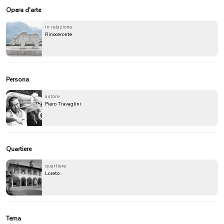
Opera d'arte
in relazione
Rinoceronte
Persona
autore
Piero Travaglini
Quartiere
quartiere
Loreto
Tema