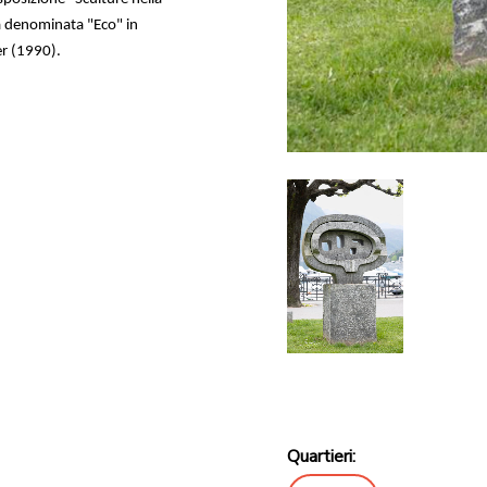
ta denominata "Eco" in
er (1990).
Quartieri: