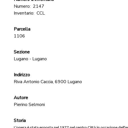
Numero:
2147
Inventario:
CCL
Parcella
1106
Sezione
Lugano - Lugano
Indirizzo
Riva Antonio Caccia, 6900 Lugano
Autore
Pierino Selmoni
Storia
L'opera è stata esposta nel 1977 nel centro Città in occasione dell'e