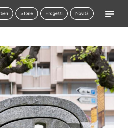
Menu
tieri
Storie
Progetti
Novità