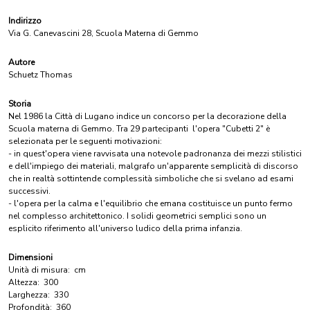
Indirizzo
Via G. Canevascini 28, Scuola Materna di Gemmo
Autore
Schuetz Thomas
Storia
Nel 1986 la Città di Lugano indice un concorso per la decorazione della
Scuola materna di Gemmo. Tra 29 partecipanti l'opera "Cubetti 2" è
selezionata per le seguenti motivazioni:
- in quest'opera viene ravvisata una notevole padronanza dei mezzi stilistici
e dell'impiego dei materiali, malgrafo un'apparente semplicità di discorso
che in realtà sottintende complessità simboliche che si svelano ad esami
successivi.
- l'opera per la calma e l'equilibrio che emana costituisce un punto fermo
nel complesso architettonico. I solidi geometrici semplici sono un
esplicito riferimento all'universo ludico della prima infanzia.
Dimensioni
Unità di misura:
cm
Altezza:
300
Larghezza:
330
Profondità:
360