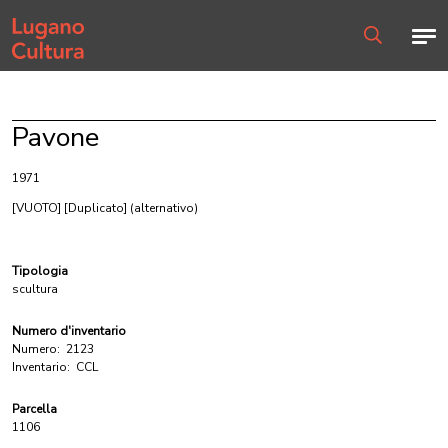
Home page
Men
Ricerca
Pavone
1971
[VUOTO] [Duplicato]
(alternativo)
Tipologia
scultura
Numero d'inventario
Numero:
2123
Inventario:
CCL
Parcella
1106