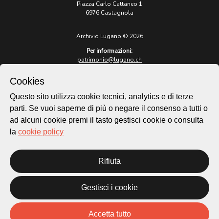
Piazza Carlo Cattaneo 1
6976 Castagnola
Archivio Lugano © 2026
Per informazioni:
patrimonio@lugano.ch
t. +41 58 866 68 50
Cookies
Sito istituzionale:
lugano.ch
Questo sito utilizza cookie tecnici, analytics e di terze
parti. Se vuoi saperne di più o negare il consenso a tutti o
Cookie policy
ad alcuni cookie premi il tasto gestisci cookie o consulta
Privacy Policy
la
cookie policy
Credits
Homepage
Rifiuta
Temi
Mappa
Storie
Gestisci i cookie
Novità
Progetti
Accetta tutto