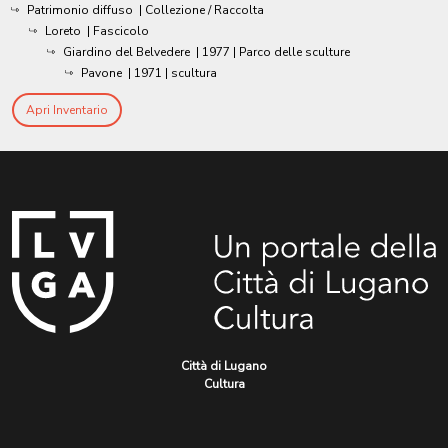
Patrimonio diffuso
| Collezione / Raccolta
Loreto
| Fascicolo
Giardino del Belvedere
|
1977
| Parco delle sculture
Pavone
|
1971
| scultura
Apri Inventario
Città di Lugano
Cultura