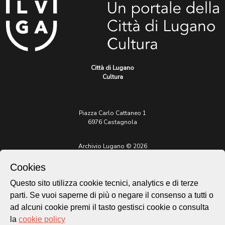
Città di Lugano
Cultura
Piazza Carlo Cattaneo 1
6976 Castagnola
Archivio Lugano © 2026
Per informazioni:
Cookies
patrimonio@lugano.ch
t. +41 58 866 68 50
Questo sito utilizza cookie tecnici, analytics e di terze
parti. Se vuoi saperne di più o negare il consenso a tutti o
Sito istituzionale:
lugano.ch
ad alcuni cookie premi il tasto gestisci cookie o consulta
la
cookie policy