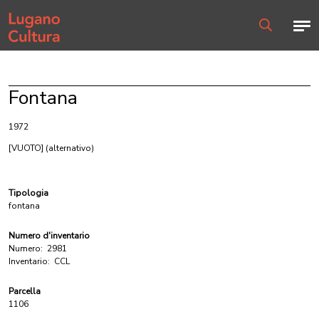
Home page
Men
Ricerca
Fontana
1972
[VUOTO]
(alternativo)
Tipologia
fontana
Numero d'inventario
Numero:
2981
Inventario:
CCL
Parcella
1106