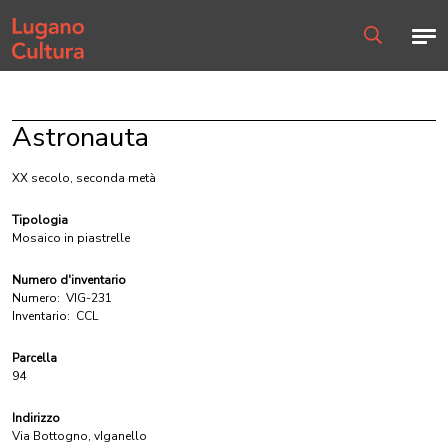
Home page
Men
Ricerca
Astronauta
XX secolo, seconda metà
Tipologia
Mosaico in piastrelle
Numero d'inventario
Numero:
VIG-231
Inventario:
CCL
Parcella
94
Indirizzo
Via Bottogno, vIganello