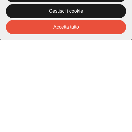
Gestisci i cookie
Piazza Carlo Cattaneo 1
6976 Castagnola
Accetta tutto
Archivio Lugano © 2026
Per informazioni:
patrimonio@lugano.ch
t. +41 58 866 68 50
Sito istituzionale:
lugano.ch
Cookie policy
Privacy Policy
Credits
Homepage
Temi
Mappa
Storie