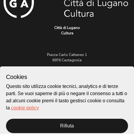
Città di Lugano
Cultura
Piazza Carlo Cattaneo 1
6976 Castagnola
Archivio Lugano © 2026
Cookies
Per informazioni:
Questo sito utilizza cookie tecnici, analytics e di terze
patrimonio@lugano.ch
parti. Se vuoi saperne di più o negare il consenso a tutti o
t. +41 58 866 68 50
ad alcuni cookie premi il tasto gestisci cookie o consulta
Sito istituzionale:
la
cookie policy
lugano.ch
Cookie policy
Rifiuta
Privacy Policy