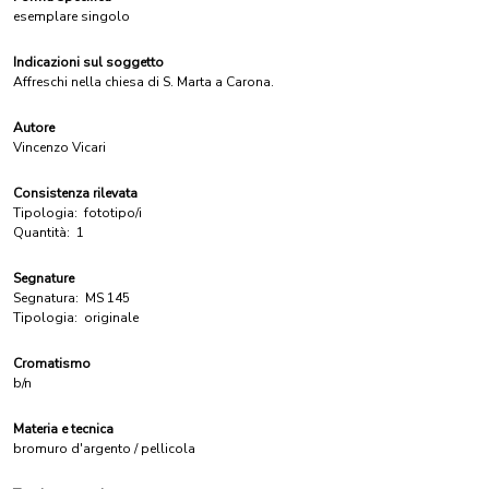
esemplare singolo
Indicazioni sul soggetto
Affreschi nella chiesa di S. Marta a Carona.
Autore
Vincenzo Vicari
Consistenza rilevata
Tipologia:
fototipo/i
Quantità:
1
Segnature
Segnatura:
MS 145
Tipologia:
originale
Cromatismo
b/n
Materia e tecnica
bromuro d'argento / pellicola