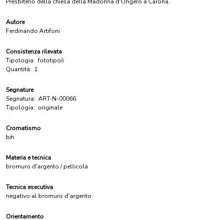
Presbiterio della chiesa della Madonna d'Ongero a Carona.
Autore
Ferdinando Artifoni
Consistenza rilevata
Tipologia:
fototipo/i
Quantità:
1
Segnature
Segnatura:
ART-N-00066
Tipologia:
originale
Cromatismo
b/n
Materia e tecnica
bromuro d'argento / pellicola
Tecnica esecutiva
negativo al bromuro d'argento
Orientamento