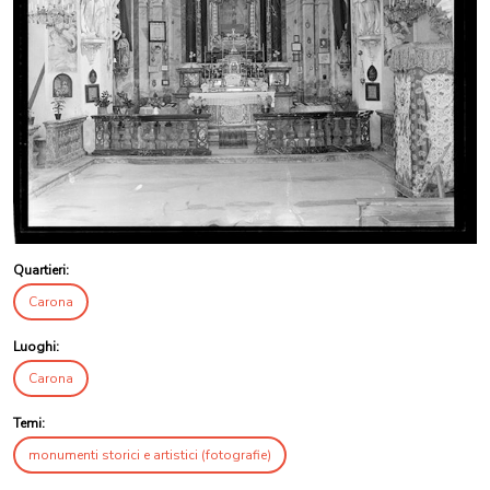
Quartieri:
Carona
Luoghi:
Carona
Temi:
monumenti storici e artistici (fotografie)