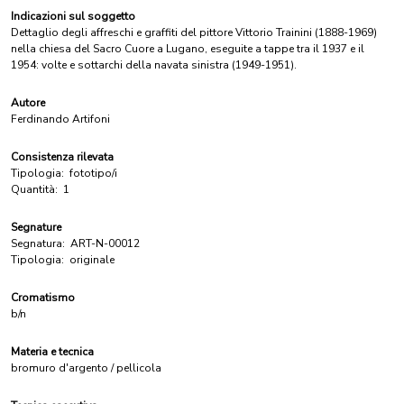
Indicazioni sul soggetto
Dettaglio degli affreschi e graffiti del pittore Vittorio Trainini (1888-1969)
nella chiesa del Sacro Cuore a Lugano, eseguite a tappe tra il 1937 e il
1954: volte e sottarchi della navata sinistra (1949-1951).
Autore
Ferdinando Artifoni
Consistenza rilevata
Tipologia:
fototipo/i
Quantità:
1
Segnature
Segnatura:
ART-N-00012
Tipologia:
originale
Cromatismo
b/n
Materia e tecnica
bromuro d'argento / pellicola