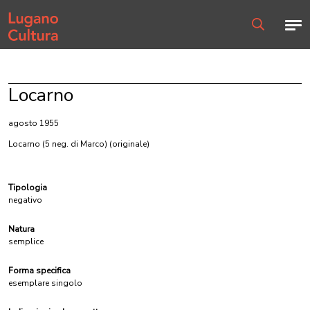
Home page
Men
Ricerca
Locarno
agosto 1955
Locarno (5 neg. di Marco)
(originale)
Tipologia
negativo
Natura
semplice
Forma specifica
esemplare singolo