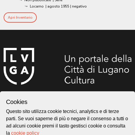
Locarno
|
agosto 1955
| negativo
Apri Inventario
Città di Lugano
Cultura
Cookies
Questo sito utilizza cookie tecnici, analytics e di terze
parti. Se vuoi saperne di più o negare il consenso a tutti o
Piazza Carlo Cattaneo 1
ad alcuni cookie premi il tasto gestisci cookie o consulta
6976 Castagnola
la
cookie policy