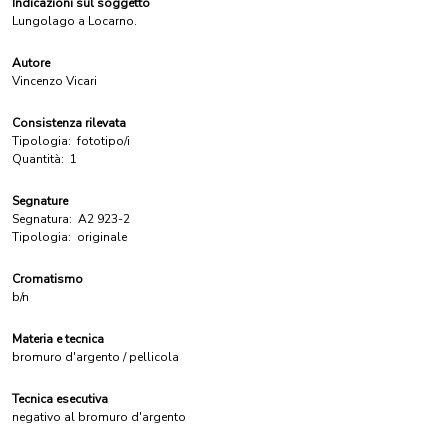
Indicazioni sul soggetto
Lungolago a Locarno.
Autore
Vincenzo Vicari
Consistenza rilevata
Tipologia:
fototipo/i
Quantità:
1
Segnature
Segnatura:
A2 923-2
Tipologia:
originale
Cromatismo
b/n
Materia e tecnica
bromuro d'argento / pellicola
Tecnica esecutiva
negativo al bromuro d'argento