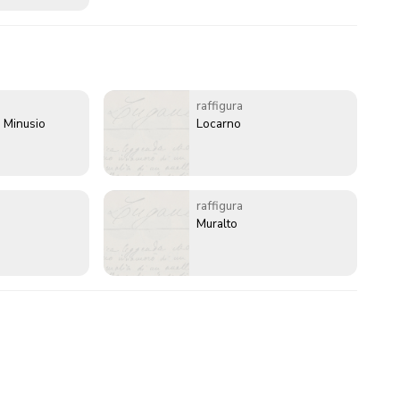
raffigura
 Minusio
Locarno
raffigura
Muralto