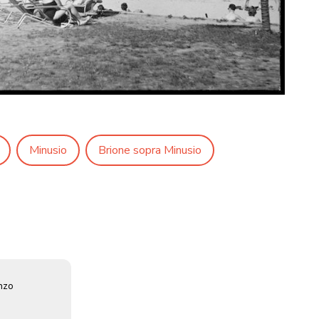
Minusio
Brione sopra Minusio
enzo