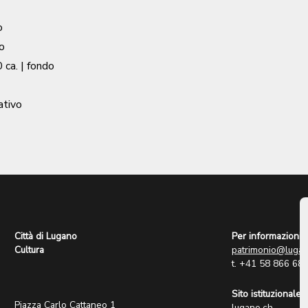
o
o
 ca.
| fondo
ativo
Città di Lugano
Per informazioni:
Cultura
patrimonio@lugan
t. +41 58 866 68
Sito istituzionale:
Piazza Carlo Cattaneo 1
lugano.ch