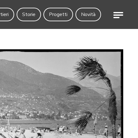
Menu
tieri
Storie
Progetti
Novità