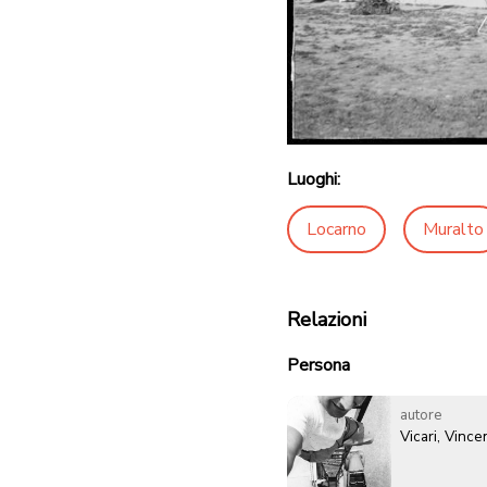
Luoghi:
Locarno
Muralto
Relazioni
Persona
autore
Vicari, Vinc