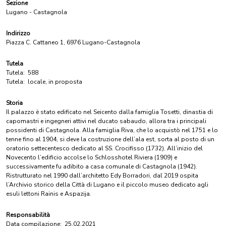
Sezione
Lugano - Castagnola
Indirizzo
Piazza C. Cattaneo 1, 6976 Lugano-Castagnola
Tutela
Tutela:
588
Tutela:
locale, in proposta
Storia
Il palazzo è stato edificato nel Seicento dalla famiglia Tosetti, dinastia di
capomastri e ingegneri attivi nel ducato sabaudo, allora tra i principali
possidenti di Castagnola. Alla famiglia Riva, che lo acquistò nel 1751 e lo
tenne fino al 1904, si deve la costruzione dell’ala est, sorta al posto di un
oratorio settecentesco dedicato al SS. Crocifisso (1732). All’inizio del
Novecento l’edificio accolse lo Schlosshotel Riviera (1909) e
successivamente fu adibito a casa comunale di Castagnola (1942).
Ristrutturato nel 1990 dall’architetto Edy Borradori, dal 2019 ospita
l’Archivio storico della Città di Lugano e il piccolo museo dedicato agli
esuli lettoni Rainis e Aspazija.
Responsabilità
Data compilazione:
25.02.2021