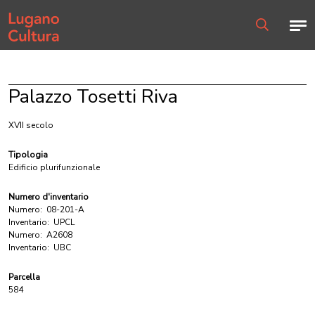
Home page
Men
Ricerca
Palazzo Tosetti Riva
XVII secolo
Tipologia
Edificio plurifunzionale
Numero d'inventario
Numero:
08-201-A
Inventario:
UPCL
Numero:
A2608
Inventario:
UBC
Parcella
584