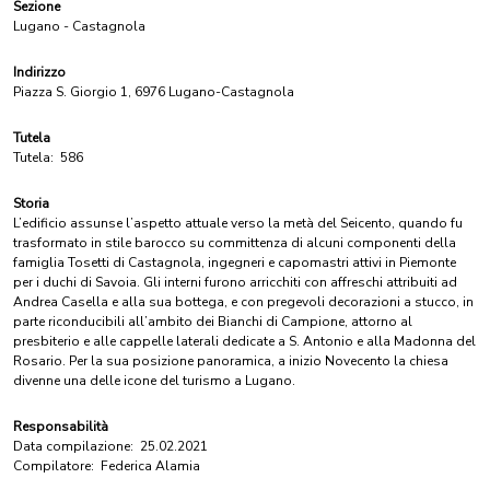
Sezione
Lugano - Castagnola
Indirizzo
Piazza S. Giorgio 1, 6976 Lugano-Castagnola
Tutela
Tutela:
586
Storia
L’edificio assunse l’aspetto attuale verso la metà del Seicento, quando fu
trasformato in stile barocco su committenza di alcuni componenti della
famiglia Tosetti di Castagnola, ingegneri e capomastri attivi in Piemonte
per i duchi di Savoia. Gli interni furono arricchiti con affreschi attribuiti ad
Andrea Casella e alla sua bottega, e con pregevoli decorazioni a stucco, in
parte riconducibili all’ambito dei Bianchi di Campione, attorno al
presbiterio e alle cappelle laterali dedicate a S. Antonio e alla Madonna del
Rosario. Per la sua posizione panoramica, a inizio Novecento la chiesa
divenne una delle icone del turismo a Lugano.
Responsabilità
Data compilazione:
25.02.2021
Compilatore:
Federica Alamia