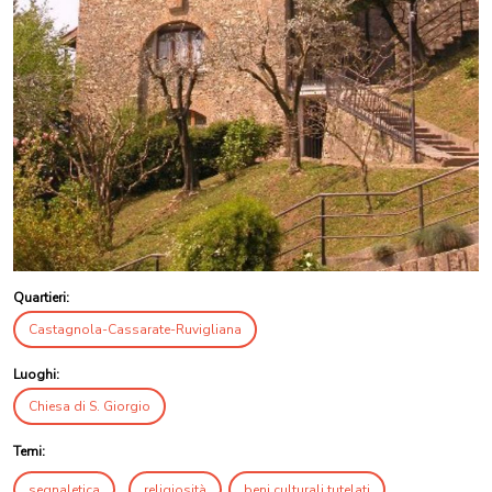
Quartieri:
Castagnola-Cassarate-Ruvigliana
Luoghi:
Chiesa di S. Giorgio
Temi:
segnaletica
religiosità
beni culturali tutelati