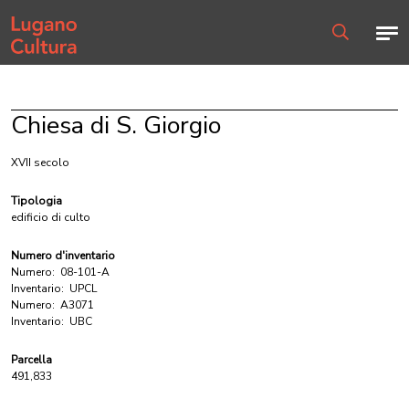
Home page
Men
Ricerca
Chiesa di S. Giorgio
XVII secolo
Tipologia
edificio di culto
Numero d'inventario
Numero:
08-101-A
Inventario:
UPCL
Numero:
A3071
Inventario:
UBC
Parcella
491,833