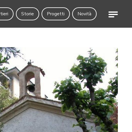
Menu
tieri
Storie
Progetti
Novità