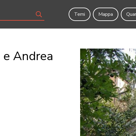
Temi
Mappa
Quar
o e Andrea