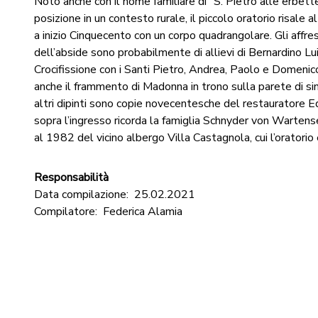
Noto anche con il nome familiare di “S. Pietro alle erbette
posizione in un contesto rurale, il piccolo oratorio risale 
a inizio Cinquecento con un corpo quadrangolare. Gli affre
dell’abside sono probabilmente di allievi di Bernardino Lui
Crocifissione con i Santi Pietro, Andrea, Paolo e Domenico
anche il frammento di Madonna in trono sulla parete di si
altri dipinti sono copie novecentesche del restauratore E
sopra l’ingresso ricorda la famiglia Schnyder von Wartens
al 1982 del vicino albergo Villa Castagnola, cui l’oratori
Responsabilità
Data compilazione:
25.02.2021
Compilatore:
Federica Alamia