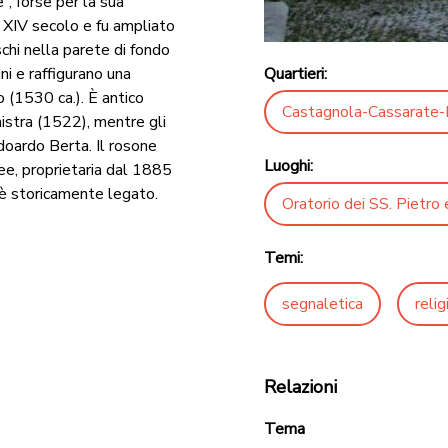
”, forse per la sua
al XIV secolo e fu ampliato
schi nella parete di fondo
ni e raffigurano una
Quartieri:
 (1530 ca.). È antico
Castagnola-Cassarate-
nistra (1522), mentre gli
doardo Berta. Il rosone
Luoghi:
ee, proprietaria dal 1885
o è storicamente legato.
Oratorio dei SS. Pietro
Temi:
segnaletica
relig
Relazioni
Tema