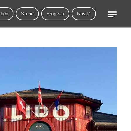
Menu
tieri
Storie
Progetti
Novità