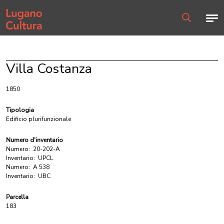
Home page
Men
Ricerca
Villa Costanza
1850
Tipologia
Edificio plurifunzionale
Numero d'inventario
Numero:
20-202-A
Inventario:
UPCL
Numero:
A 538
Inventario:
UBC
Parcella
183