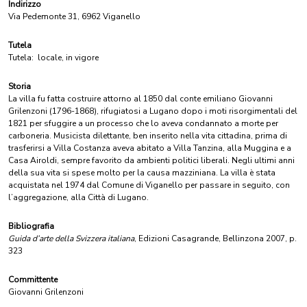
Indirizzo
Via Pedemonte 31, 6962 Viganello
Tutela
Tutela:
locale, in vigore
Storia
La villa fu fatta costruire attorno al 1850 dal conte emiliano Giovanni
Grilenzoni (1796-1868), rifugiatosi a Lugano dopo i moti risorgimentali del
1821 per sfuggire a un processo che lo aveva condannato a morte per
carboneria. Musicista dilettante, ben inserito nella vita cittadina, prima di
trasferirsi a Villa Costanza aveva abitato a Villa Tanzina, alla Muggina e a
Casa Airoldi, sempre favorito da ambienti politici liberali. Negli ultimi anni
della sua vita si spese molto per la causa mazziniana. La villa è stata
acquistata nel 1974 dal Comune di Viganello per passare in seguito, con
l’aggregazione, alla Città di Lugano.
Bibliografia
Guida d’arte della Svizzera italiana
, Edizioni Casagrande, Bellinzona 2007, p.
323
Committente
Giovanni Grilenzoni