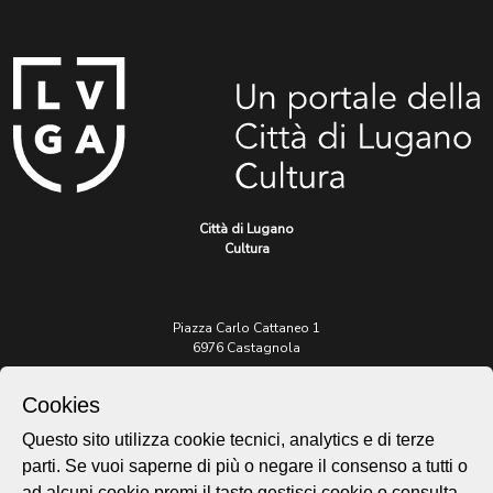
Città di Lugano
Cultura
Piazza Carlo Cattaneo 1
6976 Castagnola
Archivio Lugano © 2026
Cookies
Per informazioni:
Questo sito utilizza cookie tecnici, analytics e di terze
patrimonio@lugano.ch
parti. Se vuoi saperne di più o negare il consenso a tutti o
t. +41 58 866 68 50
ad alcuni cookie premi il tasto gestisci cookie o consulta