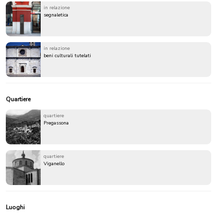
in relazione
segnaletica
in relazione
beni culturali tutelati
Quartiere
quartiere
Pregassona
quartiere
Viganello
Luoghi