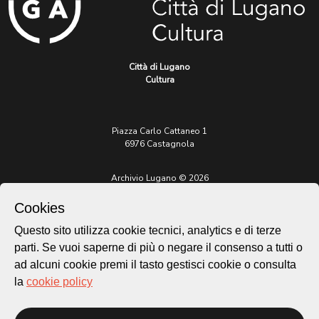
Città di Lugano
Cultura
Piazza Carlo Cattaneo 1
6976 Castagnola
Archivio Lugano © 2026
Per informazioni:
Cookies
patrimonio@lugano.ch
t. +41 58 866 68 50
Questo sito utilizza cookie tecnici, analytics e di terze
parti. Se vuoi saperne di più o negare il consenso a tutti o
Sito istituzionale:
lugano.ch
ad alcuni cookie premi il tasto gestisci cookie o consulta
la
cookie policy
Cookie policy
Privacy Policy