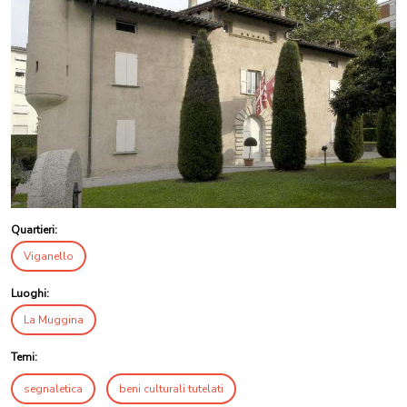
Quartieri:
Viganello
Luoghi:
La Muggina
Temi:
segnaletica
beni culturali tutelati