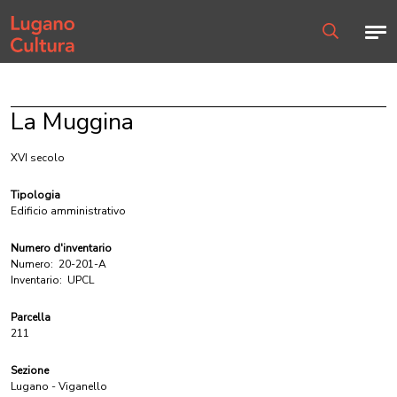
Home page
Men
Ricerca
La Muggina
XVI secolo
Tipologia
Edificio amministrativo
Numero d'inventario
Numero:
20-201-A
Inventario:
UPCL
Parcella
211
Sezione
Lugano - Viganello