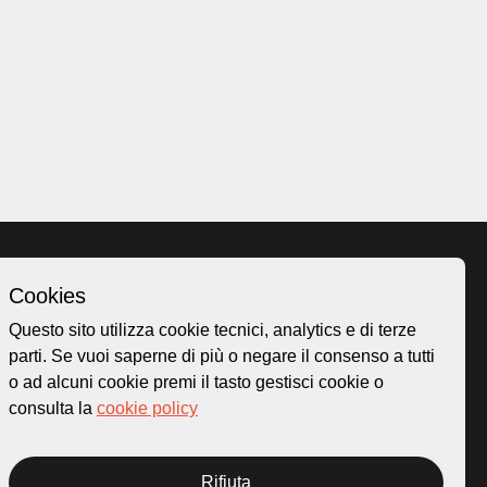
Cookies
Homepage
Questo sito utilizza cookie tecnici, analytics e di terze
o.ch
Temi
parti. Se vuoi saperne di più o negare il consenso a tutti
 50
Mappa
o ad alcuni cookie premi il tasto gestisci cookie o
Storie
consulta la
cookie policy
Novità
Progetti
Rifiuta