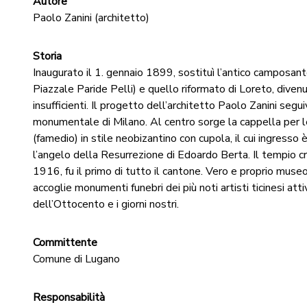
Autore
Paolo Zanini (architetto)
Storia
Inaugurato il 1. gennaio 1899, sostituì l’antico camposan
Piazzale Paride Pelli) e quello riformato di Loreto, diven
insufficienti. Il progetto dell’architetto Paolo Zanini segu
monumentale di Milano. Al centro sorge la cappella per l
(famedio) in stile neobizantino con cupola, il cui ingresso 
l’angelo della Resurrezione di Edoardo Berta. Il tempio c
1916, fu il primo di tutto il cantone. Vero e proprio museo 
accoglie monumenti funebri dei più noti artisti ticinesi attiv
dell’Ottocento e i giorni nostri.
Committente
Comune di Lugano
Responsabilità