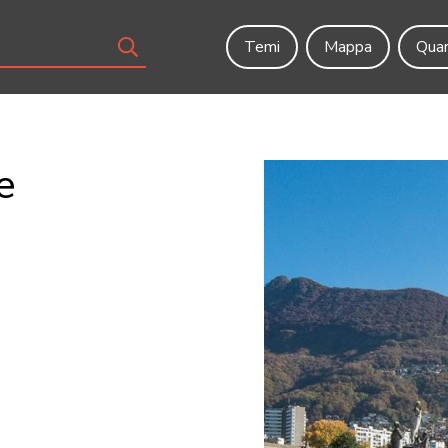
Temi
Mappa
Quar
e