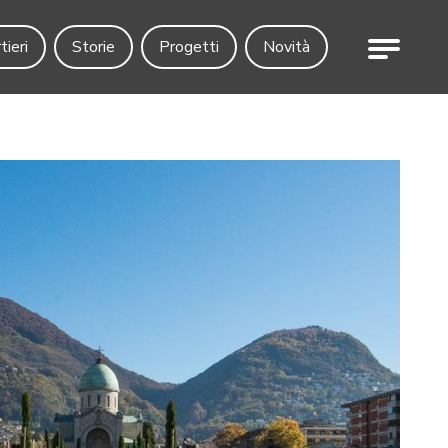
Menu
tieri
Storie
Progetti
Novità