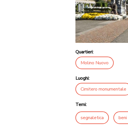
Quartieri:
Molino Nuovo
Luoghi:
Cimitero monumentale
Temi:
segnaletica
beni 