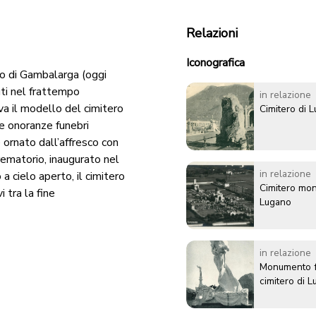
Relazioni
Iconografica
to di Gambalarga (oggi
uti nel frattempo
in relazione
iva il modello del cimitero
Cimitero di 
e onoranze funebri
è ornato dall’affresco con
rematorio, inaugurato nel
in relazione
a cielo aperto, il cimitero
Cimitero mo
i tra la fine
Lugano
in relazione
Monumento f
cimitero di 