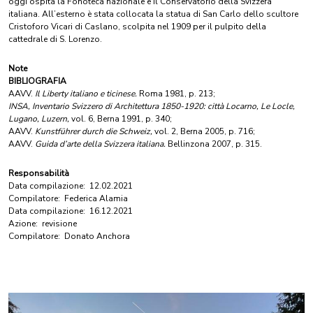
oggi ospita la Fonoteca nazionale e il Conservatorio della Svizzera
italiana. All’esterno è stata collocata la statua di San Carlo dello scultore
Cristoforo Vicari di Caslano, scolpita nel 1909 per il pulpito della
cattedrale di S. Lorenzo.
Note
BIBLIOGRAFIA
AAVV.
Il Liberty italiano e ticinese.
Roma 1981, p. 213;
INSA, Inventario Svizzero di Architettura 1850-1920: città Locarno, Le Locle,
Lugano, Luzern,
vol. 6, Berna 1991, p. 340;
AAVV.
Kunstführer durch die Schweiz,
vol. 2, Berna 2005, p. 716;
AAVV.
Guida d’arte della Svizzera italiana.
Bellinzona 2007, p. 315.
Responsabilità
Data compilazione:
12.02.2021
Compilatore:
Federica Alamia
Data compilazione:
16.12.2021
Azione:
revisione
Compilatore:
Donato Anchora