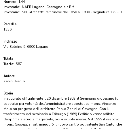
Numero:
L44
Inventario:
NAPR Lugano, Castagnola e Brè
Inventario:
SPU-Architettura ticinese dal 1850 al 1930 - segnatura 129 - 0
Parcella
1336
Indirizzo
Via Soldino 9, 6900 Lugano
Tutela
Tutela:
587
Autore
Zanini, Paolo
Storia
Inaugurato ufficialmente il 20 dicembre 1903, il Seminario diocesano fu
costruito per volontà dell’amministratore apostolico mons. Vincenzo
Molo su progetto dell’architetto Paolo Zanini di Cavergno. Con il
trasferimento del seminario a Friburgo (1969) l’edificio venne adibito
dapprima a scuola magistrale, poi a scuola media. Nel 1999 il vescovo
mons. Giuseppe Torti inaugurò il nuovo centro polivalente San Carlo, che