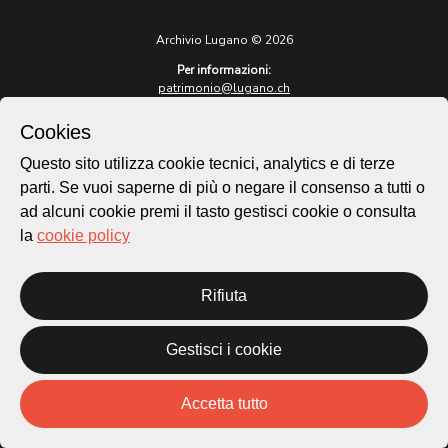
Archivio Lugano © 2026
Per informazioni:
patrimonio@lugano.ch
t. +41 58 866 68 50
Cookies
Sito istituzionale:
lugano.ch
Questo sito utilizza cookie tecnici, analytics e di terze
parti. Se vuoi saperne di più o negare il consenso a tutti o
Cookie policy
ad alcuni cookie premi il tasto gestisci cookie o consulta
Privacy Policy
la
cookie policy
Credits
Homepage
Rifiuta
Temi
Mappa
Storie
Gestisci i cookie
Novità
Progetti
Accetta tutto