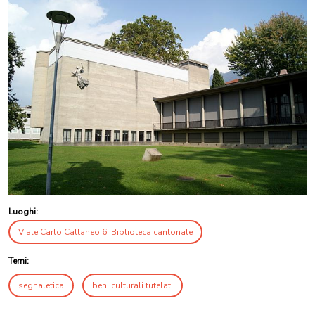
Luoghi:
Viale Carlo Cattaneo 6, Biblioteca cantonale
Temi:
segnaletica
beni culturali tutelati