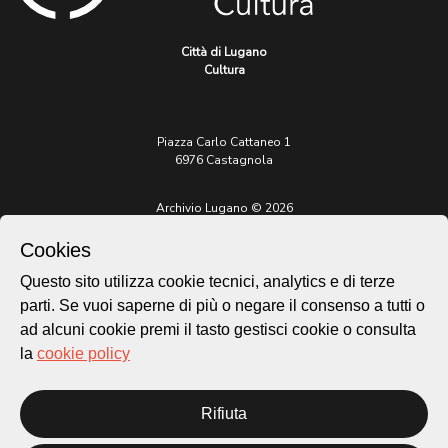
Città di Lugano
Cultura
Piazza Carlo Cattaneo 1
6976 Castagnola
Archivio Lugano © 2026
Per informazioni:
Cookies
patrimonio@lugano.ch
t. +41 58 866 68 50
Questo sito utilizza cookie tecnici, analytics e di terze
parti. Se vuoi saperne di più o negare il consenso a tutti o
Sito istituzionale:
lugano.ch
ad alcuni cookie premi il tasto gestisci cookie o consulta
la
cookie policy
Cookie policy
Privacy Policy
Credits
Rifiuta
Homepage