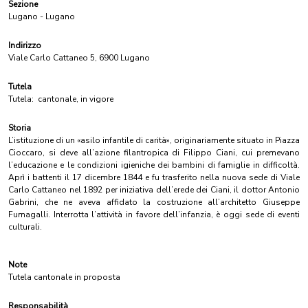
Sezione
Lugano - Lugano
Indirizzo
Viale Carlo Cattaneo 5, 6900 Lugano
Tutela
Tutela:
cantonale, in vigore
Storia
L’istituzione di un «asilo infantile di carità», originariamente situato in Piazza
Cioccaro, si deve all’azione filantropica di Filippo Ciani, cui premevano
l’educazione e le condizioni igieniche dei bambini di famiglie in difficoltà.
Aprì i battenti il 17 dicembre 1844 e fu trasferito nella nuova sede di Viale
Carlo Cattaneo nel 1892 per iniziativa dell’erede dei Ciani, il dottor Antonio
Gabrini, che ne aveva affidato la costruzione all’architetto Giuseppe
Fumagalli. Interrotta l’attività in favore dell’infanzia, è oggi sede di eventi
culturali.
Note
Tutela cantonale in proposta
Responsabilità